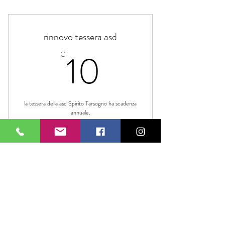
rinnovo tessera asd
10€
10
€
la tessera della asd Spirito Tarsogno ha scadenza
annuale.
Valido per un anno
Acquista ora
tessera annuale di rinnovo socio asd
Spirito Tarsogno