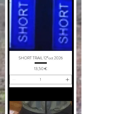
SHORT TRAIL 12°cct 2026
Prezzo
13,50 €
aggiungi al carrello