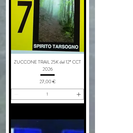
ZUCCONE TRAIL 25K del 12° CCT
2026
Prezzo
27,00 €
aggiungi al carrello