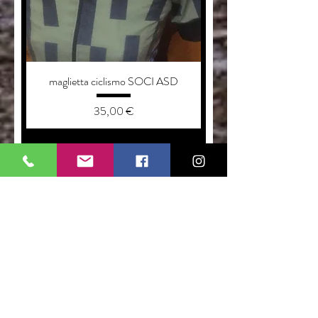
maglietta ciclismo SOCI ASD
Prezzo
35,00 €
aggiungi al carrello