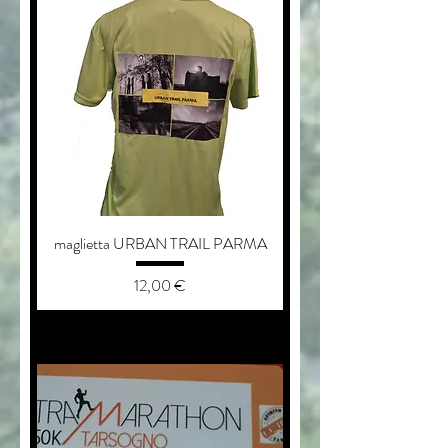
maglietta URBAN TRAIL PARMA
Prezzo
12,00 €
aggiungi al carrello