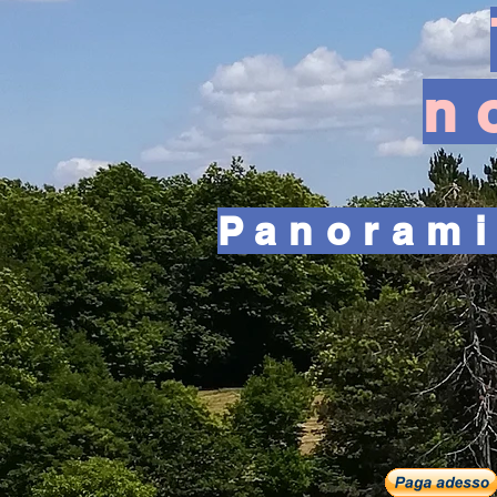
n
Panorami