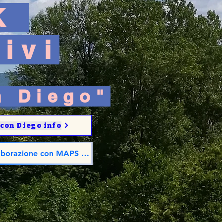
LK
ivi
n Diego"
 con Diego info
laborazione con MAPS GROUP