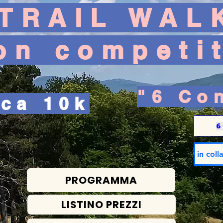
TRAIL WA
on competit
"6 Co
ca 10k
6
in col
PROGRAMMA
LISTINO PREZZI