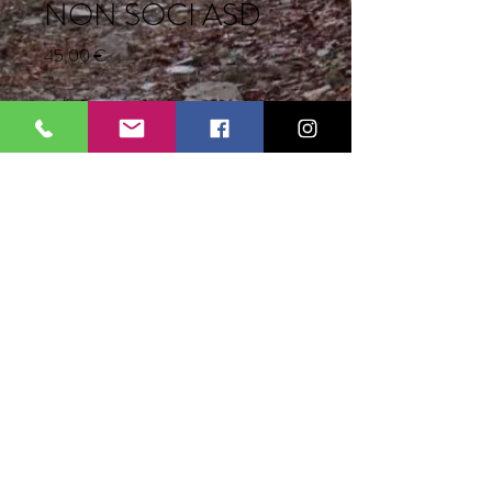
NON SOCI ASD
Prezzo
45,00 €
taglia
*
Aggiungi al carrello
Maglietta da ciclismo elasticizzata,
cerniera lunga , 3 tasche sulla schiena.
Manica corta