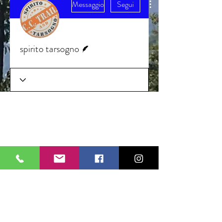
Messaggio
Segui
Redattore
spirito tarsogno
Wix Forum non è più
disponibile
Questa applicazione è stata dismessa.
Se hai bisogno di un'app per la