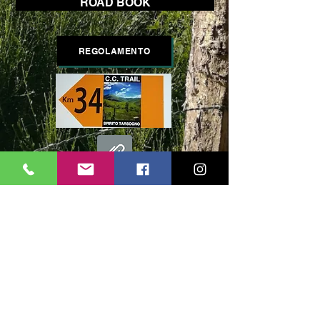
ROAD BOOK
REGOLAMENTO
traccia gpx cct 34k
traccia gpx 10 cct34k