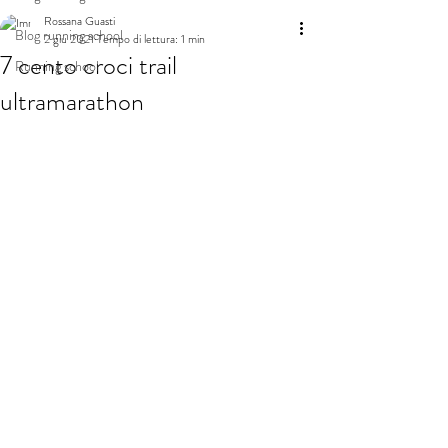
Rossana Guasti
Blog running school
2 giu 2021
Tempo di lettura: 1 min
7 cento croci trail
Running school
ultramarathon