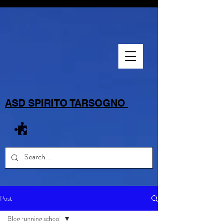
ASD SPIRITO TARSOGNO
Post
Blog running school