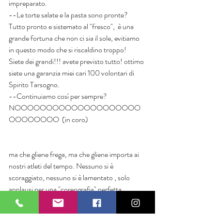
impreparato.
--Le torte salate e la pasta sono pronte? 
Tutto pronto e sistemato al "fresco",  è una 
grande fortuna che non ci sia il sole, evitiamo 
in questo modo che si riscaldino troppo! 
Siete dei grandi!!! avete previsto tutto! ottimo 
siete una garanzia miei cari 100 volontari di 
Spirito Tarsogno. 
--Continuiamo così per sempre? 
NOOOOOOOOOOOOOOOOOOOO
OOOOOOOO  (in coro)
ma che gliene frega, ma che gliene importa ai 
nostri atleti del tempo. Nessuno si è 
scoraggiato, nessuno si è lamentato , solo 
applausi per una "coreografia" perfetta.
Alla prossima puntata...
Rossana.