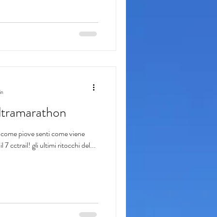
in
ultramarathon
 come piove senti come viene
 per il 7 cctrail! gli ultimi ritocchi del...