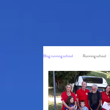
Blog running school
Running school