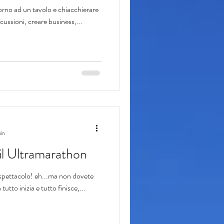
ntorno ad un tavolo e chiacchierare
ussioni, creare business,...
min
il Ultramarathon
 spettacolo! eh...ma non dovete
utto inizia e tutto finisce,...