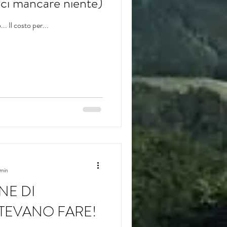
oci mancare niente)
. Il costo per...
 min
NE DI
TEVANO FARE!