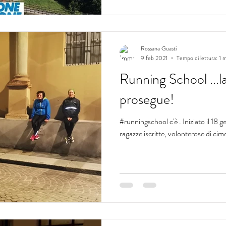
Rossana Guasti
9 feb 2021
Tempo di lettura: 1 
Running School ...l
prosegue!
#runningschool c'è . Iniziato il 18
ragazze iscritte, volonterose di cim