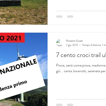
Rossana Guasti
2 giu 2021
Tempo di lettura: 1 m
7 cento croci trail 
Piove, senti come piove, madonna
giù... canta Jovanotti, serenata