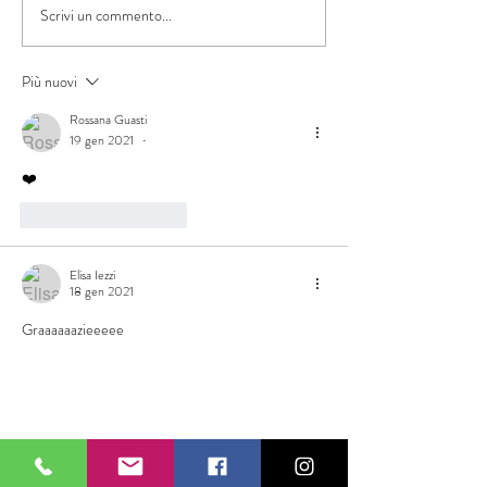
Scrivi un commento...
8° Cento Croci Trail
7 cento croci trail
Ultramarathon
ultramarathon
Più nuovi
Rossana Guasti
19 gen 2021
•
❤️
Mi piace
Rispondi
Elisa Iezzi
18 gen 2021
Graaaaaazieeeee 