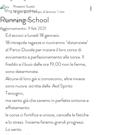
Rossana Guasti
Blog running school
18 gen 2021
Tempo di lettura: 1 min
Running School
Running school
Aggiornamento:
9 feb 2021
Ed eccoci a lunedi 18 gennaio. 
18 intrepide ragazze si riuniranno "distanziate" 
al Parco Ducale per iniziare il loro corso di 
avviamento e perfezionamento alla corsa. Il 
freddo e il buio delle ore 19,00 non le ferma, 
sono determinate.
Alcune di loro già si conoscono, altre invece 
sono nuove  iscritte della  Asd Spirito 
Tarsogno,
ma sento già che saremo in perfetta sintonia e 
affiatamento.
la corsa ci fortifica e unisce, cancella le fatiche 
e lo stress. Insieme faremo grandi progressi. 
Lo sento.