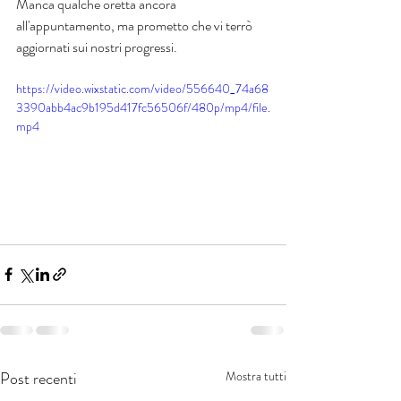
Manca qualche oretta ancora 
all'appuntamento, ma prometto che vi terrò 
aggiornati sui nostri progressi.
https://video.wixstatic.com/video/556640_74a68
3390abb4ac9b195d417fc56506f/480p/mp4/file.
mp4
Post recenti
Mostra tutti