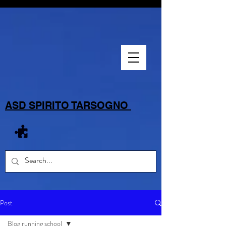
ASD SPIRITO TARSOGNO
Post
Blog running school